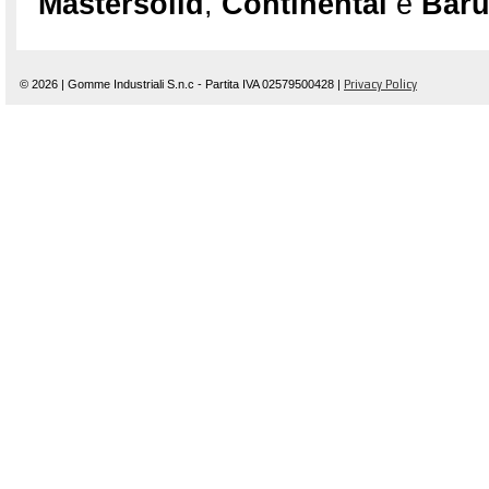
Mastersolid
,
Continental
e
Bar
© 2026 | Gomme Industriali S.n.c - Partita IVA 02579500428 |
Privacy Policy