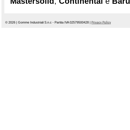
Mastersolid
,
Continental
e
Bar
© 2026 | Gomme Industriali S.n.c - Partita IVA 02579500428 |
Privacy Policy